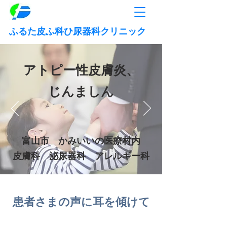
ふるた皮ふ科ひ尿器科クリニック
アトピー性皮膚炎、
じんましん
富山市 かみいいの医療村内
皮膚科 泌尿器科 アレルギー科
患者さまの声に耳を傾けて